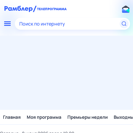
Поиск по интернету
Главная
Моя программа
Премьеры недели
Выходн