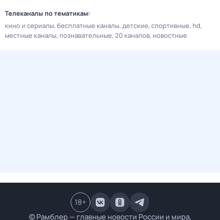
Телеканалы по тематикам:
кино и сериалы
бесплатные каналы
детские
спортивные
hd
местные каналы
познавательные
20 каналов
новостные
18
+
© Рамблер — главные новости России и мира,