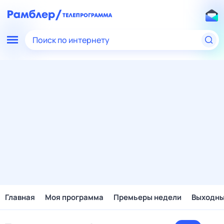
Поиск по интернету
Главная
Моя программа
Премьеры недели
Выходн