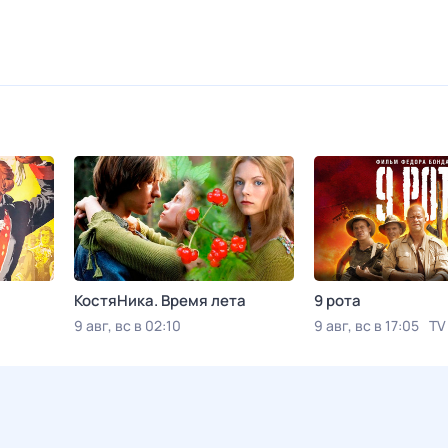
КостяНика. Время лета
9 рота
9 авг, вс в 02:10
9 авг, вс в 17:05
TV
Viju TV1000 русское