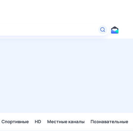
Спортивные
HD
Местные каналы
Познавательные