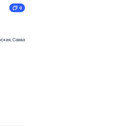
0
нская,
Савва