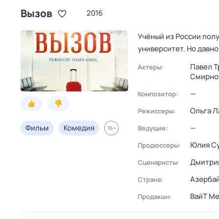
Вызов
2016
Учёный из России пол
университет. Но давн
Павел Т
Актеры:
Смирно
—
Композитор:
Ольга Л
Режиссеры:
Фильм
Комедия
—
Ведущие:
16
+
Юлия С
Продюссеры:
Дмитри
Сценаристы:
Азерба
Страна:
ВайТ М
Продакшн: