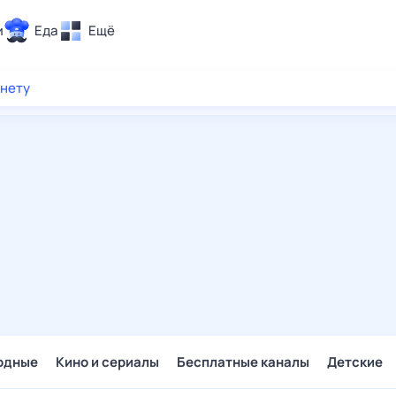
и
Еда
Ещё
Почта
рнету
ия и отдых
Поиск
Погода
ТВ-программа
и и тренды
 ситуации
 вместе
Помощь
одные
Кино и сериалы
Бесплатные каналы
Детские