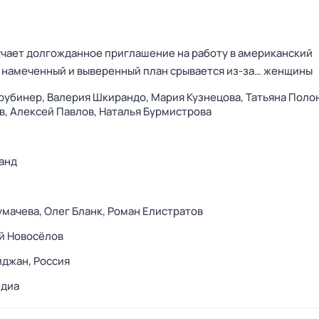
учает долгожданное приглашение на работу в американский
о намеченный и выверенный план срывается из-за… женщины
рубинер,
Валерия Шкирандо,
Мария Кузнецова,
Татьяна Поло
в,
Алексей Павлов,
Наталья Бурмистрова
анд
умачева,
Олег Бланк,
Роман Елистратов
й Новосёлов
йджан,
Россия
едиа