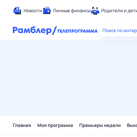
Новости
Личные финансы
Родители и дет
Здоровье
Поиск по инте
Развлечен
Дом и уют
Спорт
Карьера
Авто
Технологи
Жизненные
Сберегаем
Гороскопы
Главная
Моя программа
Премьеры недели
Вых