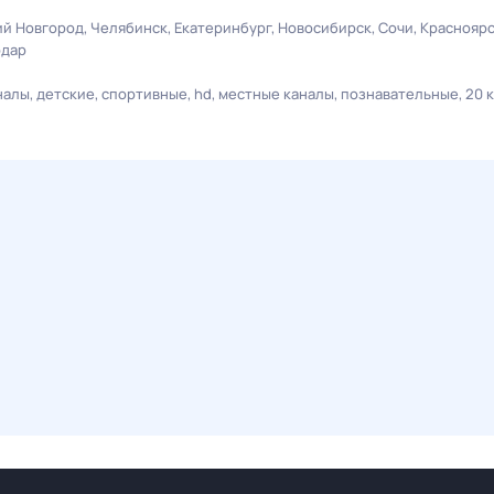
й Новгород
Челябинск
Екатеринбург
Новосибирск
Сочи
Краснояр
одар
налы
детские
спортивные
hd
местные каналы
познавательные
20 