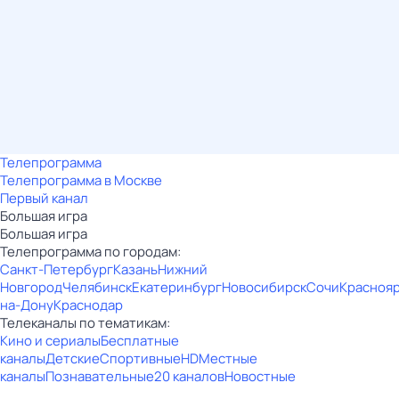
Телепрограмма
Телепрограмма в Москве
Первый канал
Большая игра
Большая игра
Телепрограмма по городам:
Санкт-Петербург
Казань
Нижний
Новгород
Челябинск
Екатеринбург
Новосибирск
Сочи
Красноя
на-Дону
Краснодар
Телеканалы по тематикам:
Кино и сериалы
Бесплатные
каналы
Детские
Спортивные
HD
Местные
каналы
Познавательные
20 каналов
Новостные