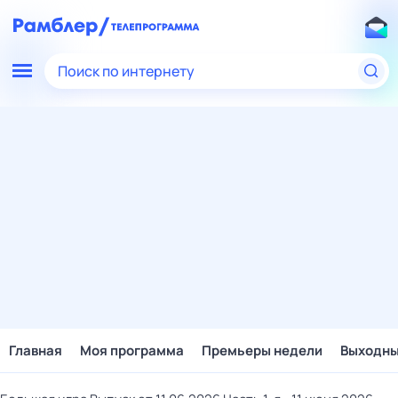
Поиск по интернету
Главная
Моя программа
Премьеры недели
Выходн