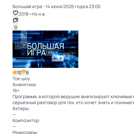
Большая игра - 14 июня 2026 года в 23:00
2018
—
по н.в.
0
10
6
Ток-шоу
Аналитика
16
+
Программа, в которой ведущие анализируют ключевые 
серьёзный разговор для тех, кто хочет знать и понима
Актеры:
—
Композитор:
—
Режиссеры: