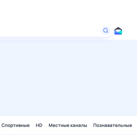
Спортивные
HD
Местные каналы
Познавательные