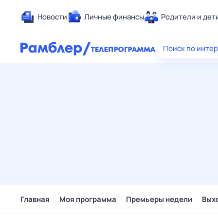
Новости
Личные финансы
Родители и дет
Здоровье
Поиск по инте
Развлечен
Дом и уют
Спорт
Карьера
Авто
Технологи
Жизненные
Сберегаем
Гороскопы
Главная
Моя программа
Премьеры недели
Вых