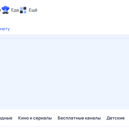
и
Еда
Ещё
Почта
рнету
ия и отдых
Поиск
Погода
ТВ-программа
и и тренды
 ситуации
 вместе
Помощь
одные
Кино и сериалы
Бесплатные каналы
Детские