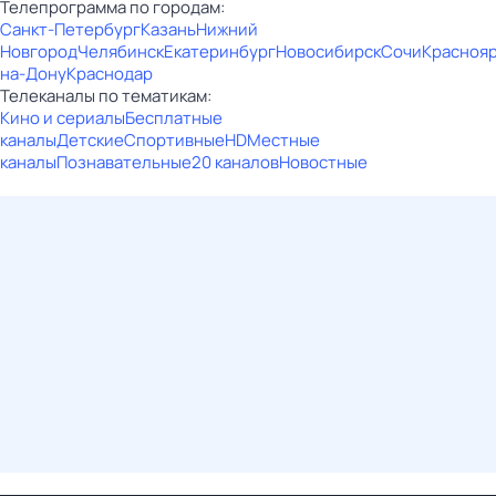
Телепрограмма по городам:
Санкт-Петербург
Казань
Нижний
Новгород
Челябинск
Екатеринбург
Новосибирск
Сочи
Красноя
на-Дону
Краснодар
Телеканалы по тематикам:
Кино и сериалы
Бесплатные
каналы
Детские
Спортивные
HD
Местные
каналы
Познавательные
20 каналов
Новостные