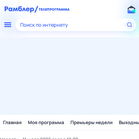
Поиск по интернету
Главная
Моя программа
Премьеры недели
Выходн