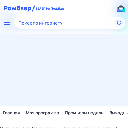
Поиск по интернету
Главная
Моя программа
Премьеры недели
Выходн