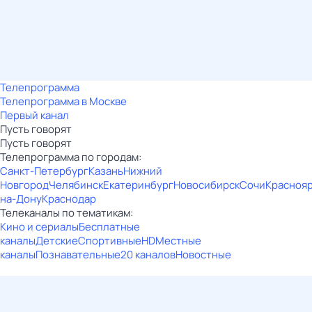
Телепрограмма
Телепрограмма в Москве
Первый канал
Пусть говорят
Пусть говорят
Телепрограмма по городам:
Санкт-Петербург
Казань
Нижний
Новгород
Челябинск
Екатеринбург
Новосибирск
Сочи
Красноя
на-Дону
Краснодар
Телеканалы по тематикам:
Кино и сериалы
Бесплатные
каналы
Детские
Спортивные
HD
Местные
каналы
Познавательные
20 каналов
Новостные