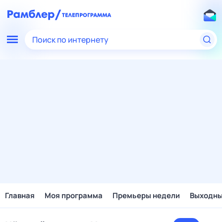
Поиск по интернету
Главная
Моя программа
Премьеры недели
Выходн