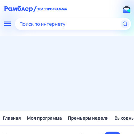
Поиск по интернету
Главная
Моя программа
Премьеры недели
Выходн