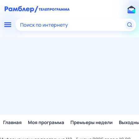
Поиск по интернету
Главная
Моя программа
Премьеры недели
Выходн