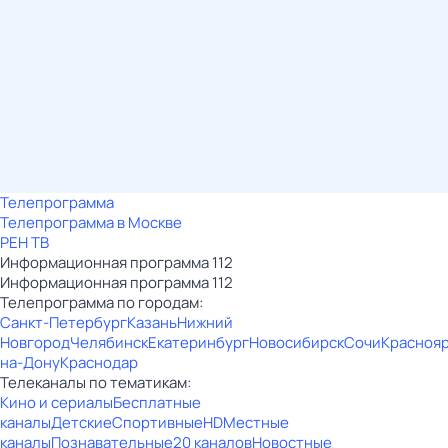
Телепрограмма
Телепрограмма в Москве
РЕН ТВ
Информационная пpограммa 112
Информационная пpограммa 112
Телепрограмма по городам:
Санкт-Петербург
Казань
Нижний
Новгород
Челябинск
Екатеринбург
Новосибирск
Сочи
Красноя
на-Дону
Краснодар
Телеканалы по тематикам:
Кино и сериалы
Бесплатные
каналы
Детские
Спортивные
HD
Местные
каналы
Познавательные
20 каналов
Новостные