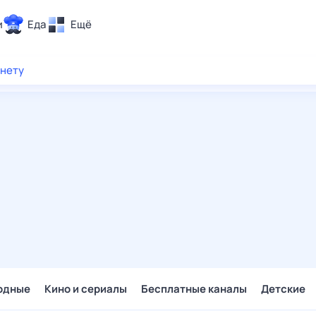
и
Еда
Ещё
Почта
рнету
ия и отдых
Поиск
Погода
ТВ-программа
и и тренды
 ситуации
 вместе
Помощь
одные
Кино и сериалы
Бесплатные каналы
Детские