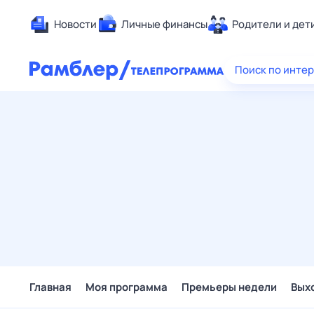
Новости
Личные финансы
Родители и дет
Здоровье
Поиск по инте
Развлечен
Дом и уют
Спорт
Карьера
Авто
Технологи
Жизненные
Сберегаем
Гороскопы
Главная
Моя программа
Премьеры недели
Вых