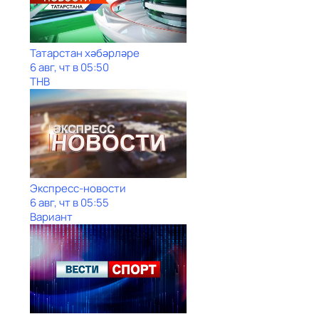
Татарстан хәбәрләре
6 авг, чт в 05:50
ТНВ
Экспресс-новости
6 авг, чт в 05:55
Вариант