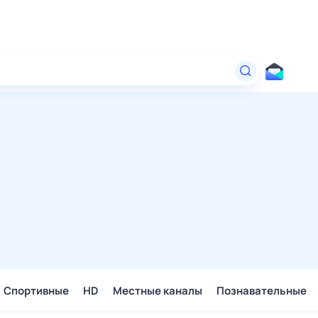
Спортивные
HD
Местные каналы
Познавательные