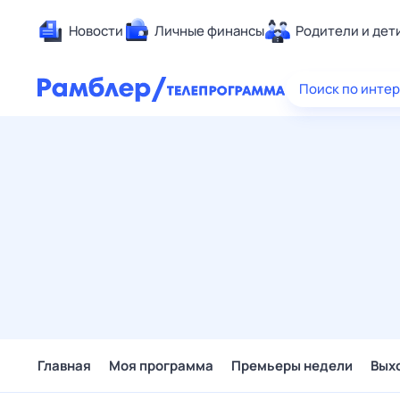
Новости
Личные финансы
Родители и дет
Здоровье
Поиск по инте
Развлечен
Дом и уют
Спорт
Карьера
Авто
Технологи
Жизненные
Сберегаем
Гороскопы
Главная
Моя программа
Премьеры недели
Вых