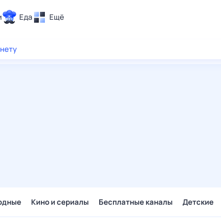
и
Еда
Ещё
Почта
рнету
ия и отдых
Поиск
Погода
ТВ-программа
и и тренды
 ситуации
 вместе
Помощь
одные
Кино и сериалы
Бесплатные каналы
Детские