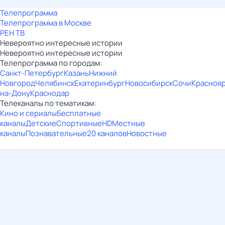
Телепрограмма
Телепрограмма в Москве
РЕН ТВ
Невероятно интересные истории
Невероятно интересные истории
Телепрограмма по городам:
Санкт-Петербург
Казань
Нижний
Новгород
Челябинск
Екатеринбург
Новосибирск
Сочи
Красноя
на-Дону
Краснодар
Телеканалы по тематикам:
Кино и сериалы
Бесплатные
каналы
Детские
Спортивные
HD
Местные
каналы
Познавательные
20 каналов
Новостные