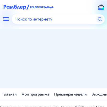
Поиск по интернету
Главная
Моя программа
Премьеры недели
Выходн