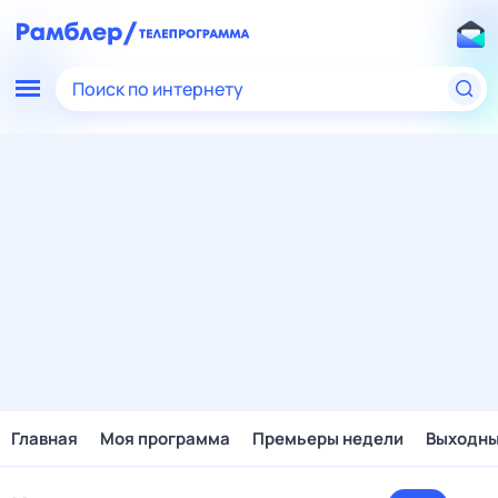
Поиск по интернету
Главная
Моя программа
Премьеры недели
Выходн