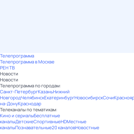
Телепрограмма
Телепрограмма в Москве
РЕН ТВ
Новости
Новости
Телепрограмма по городам:
Санкт-Петербург
Казань
Нижний
Новгород
Челябинск
Екатеринбург
Новосибирск
Сочи
Красноя
на-Дону
Краснодар
Телеканалы по тематикам:
Кино и сериалы
Бесплатные
каналы
Детские
Спортивные
HD
Местные
каналы
Познавательные
20 каналов
Новостные