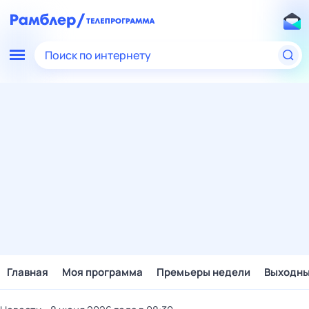
Поиск по интернету
Главная
Моя программа
Премьеры недели
Выходн