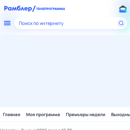
Поиск по интернету
Главная
Моя программа
Премьеры недели
Выходн