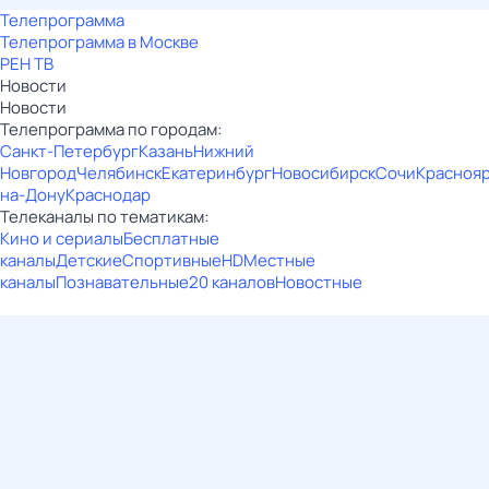
Телепрограмма
Телепрограмма в Москве
РЕН ТВ
Новости
Новости
Телепрограмма по городам:
Санкт-Петербург
Казань
Нижний
Новгород
Челябинск
Екатеринбург
Новосибирск
Сочи
Красноя
на-Дону
Краснодар
Телеканалы по тематикам:
Кино и сериалы
Бесплатные
каналы
Детские
Спортивные
HD
Местные
каналы
Познавательные
20 каналов
Новостные