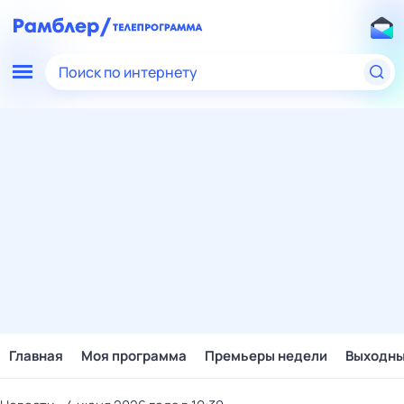
Поиск по интернету
Главная
Моя программа
Премьеры недели
Выходн