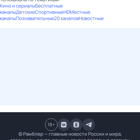
Кино и сериалы
Бесплатные
каналы
Детские
Спортивные
HD
Местные
каналы
Познавательные
20 каналов
Новостные
18
+
© Рамблер — главные новости России и мира,