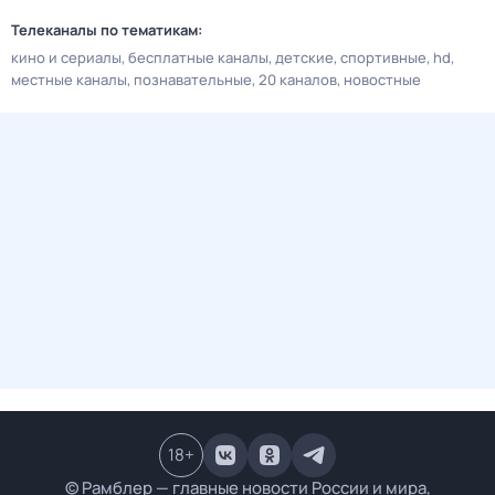
Телеканалы по тематикам:
кино и сериалы
бесплатные каналы
детские
спортивные
hd
местные каналы
познавательные
20 каналов
новостные
18
+
© Рамблер — главные новости России и мира,