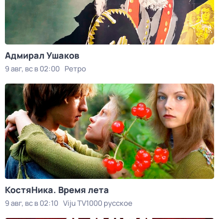
Адмирал Ушаков
9 авг, вс в 02:00
Ретро
КостяНика. Время лета
9 авг, вс в 02:10
Viju TV1000 русское