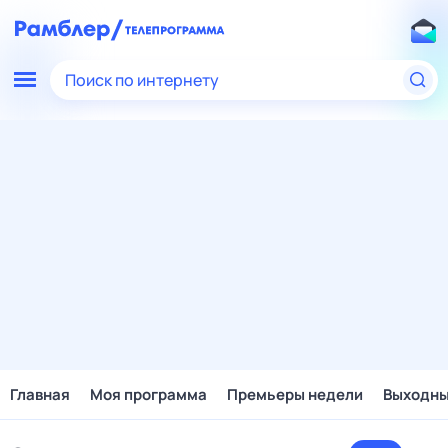
Поиск по интернету
Главная
Моя программа
Премьеры недели
Выходн