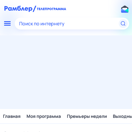
Поиск по интернету
Главная
Моя программа
Премьеры недели
Выходн