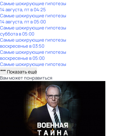
Самые шoкиpующие гипотезы
14 августа, пт в 04:25
Самые шoкиpующие гипотезы
14 августа, пт в 05:00
Самые шoкиpующие гипотезы
суббота
в
05:00
Самые шoкиpующие гипотезы
воскресенье
в
03:50
Самые шoкиpующие гипотезы
воскресенье
в
05:00
Самые шoкиpующие гипотезы
Показать ещё
Вам может понравиться