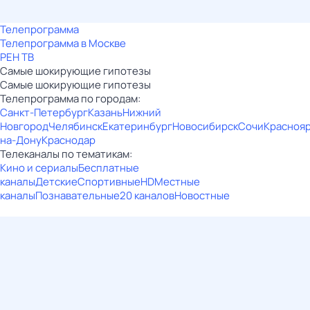
Телепрограмма
Телепрограмма в Москве
РЕН ТВ
Самые шoкиpующие гипотезы
Самые шoкиpующие гипотезы
Телепрограмма по городам:
Санкт-Петербург
Казань
Нижний
Новгород
Челябинск
Екатеринбург
Новосибирск
Сочи
Красноя
на-Дону
Краснодар
Телеканалы по тематикам:
Кино и сериалы
Бесплатные
каналы
Детские
Спортивные
HD
Местные
каналы
Познавательные
20 каналов
Новостные