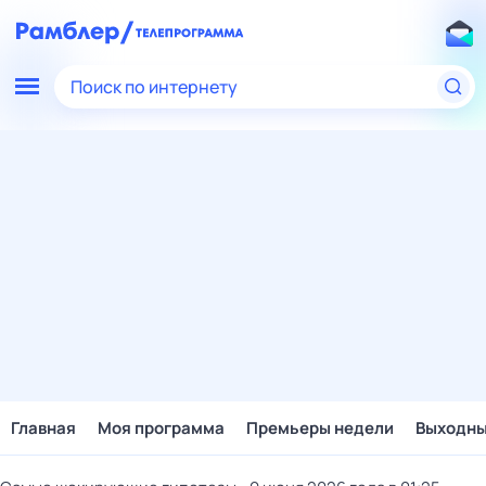
Поиск по интернету
Главная
Моя программа
Премьеры недели
Выходн