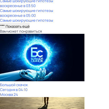
Самые шoкиpующие гипотезы
воскресенье
в
03:50
Самые шoкиpующие гипотезы
воскресенье
в
05:00
Самые шoкиpующие гипотезы
Показать ещё
Вам может понравиться
Большой скачок
Сегодня в 04:10
Москва 24