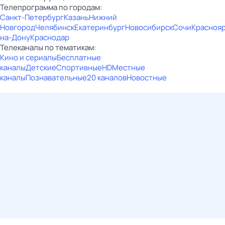
Телепрограмма по городам:
Санкт-Петербург
Казань
Нижний
Новгород
Челябинск
Екатеринбург
Новосибирск
Сочи
Красноя
на-Дону
Краснодар
Телеканалы по тематикам:
Кино и сериалы
Бесплатные
каналы
Детские
Спортивные
HD
Местные
каналы
Познавательные
20 каналов
Новостные