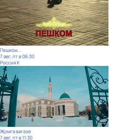
Пешком...
7 авг, пт в 06:30
Россия К
Җомга вәгазе
7 авг, пт в 11:30