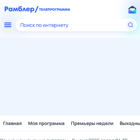
Поиск по интернету
Главная
Моя программа
Премьеры недели
Выходн