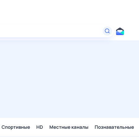
Спортивные
HD
Местные каналы
Познавательные