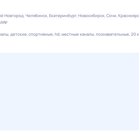
й Новгород
Челябинск
Екатеринбург
Новосибирск
Сочи
Краснояр
одар
налы
детские
спортивные
hd
местные каналы
познавательные
20 