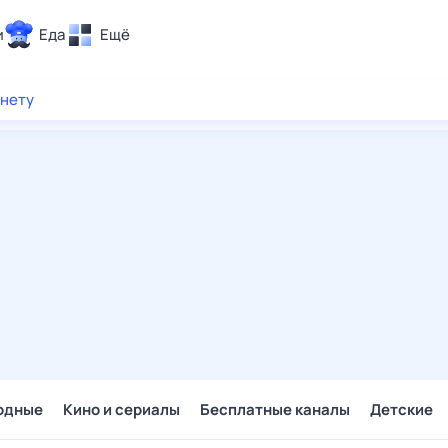
и
Еда
Ещё
Почта
рнету
ия и отдых
Поиск
Погода
ТВ-программа
и и тренды
 ситуации
 вместе
Помощь
одные
Кино и сериалы
Бесплатные каналы
Детские