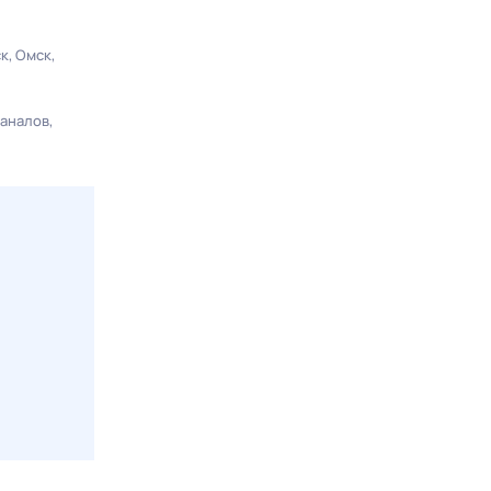
ск
Омск
каналов