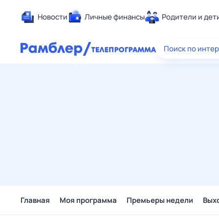
Новости
Личные финансы
Родители и дет
Здоровье
Поиск по инте
Развлечен
Дом и уют
Спорт
Карьера
Авто
Технологи
Жизненные
Сберегаем
Гороскопы
Главная
Моя программа
Премьеры недели
Вых