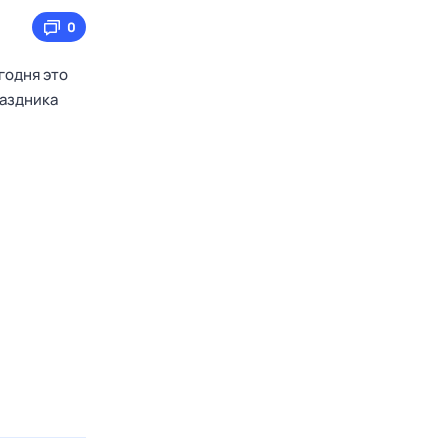
0
годня это
раздника