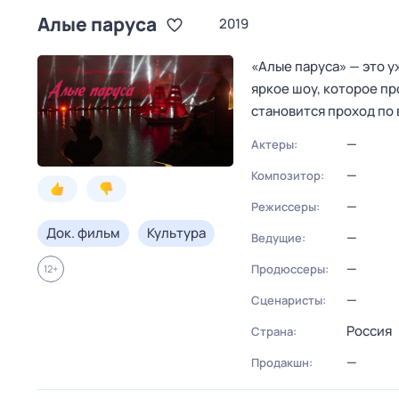
Алые паруса
2019
«Алые паруса» — это у
яркое шоу, которое пр
становится проход по
—
Актеры:
—
Композитор:
—
Режиссеры:
Док. фильм
Культура
—
Ведущие:
—
Продюссеры:
12
+
—
Сценаристы:
Россия
Страна:
—
Продакшн: