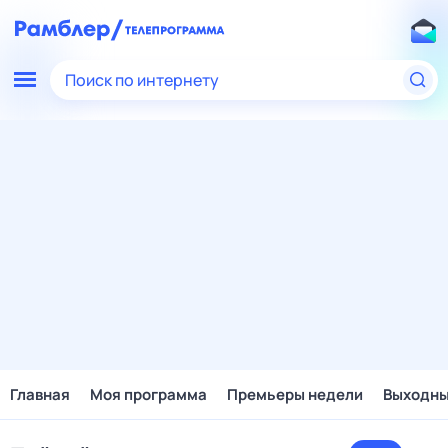
Поиск по интернету
Главная
Моя программа
Премьеры недели
Выходн