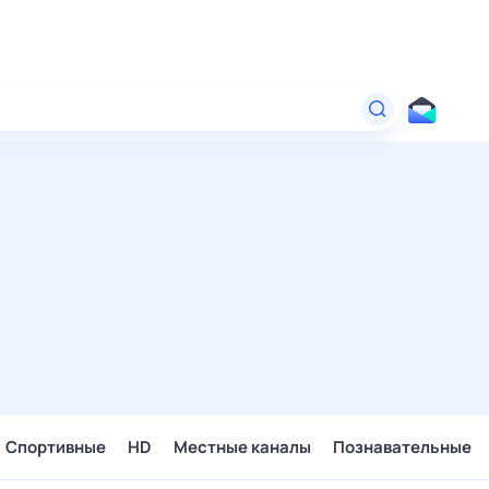
Спортивные
HD
Местные каналы
Познавательные