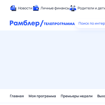
Новости
Личные финансы
Родители и дет
Здоровье
Поиск по инте
Развлечен
Дом и уют
Спорт
Карьера
Авто
Технологи
Жизненные
Сберегаем
Гороскопы
Главная
Моя программа
Премьеры недели
Вых