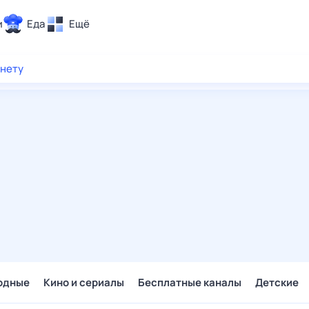
и
Еда
Ещё
Почта
рнету
ия и отдых
Поиск
Погода
ТВ-программа
и и тренды
 ситуации
 вместе
Помощь
одные
Кино и сериалы
Бесплатные каналы
Детские