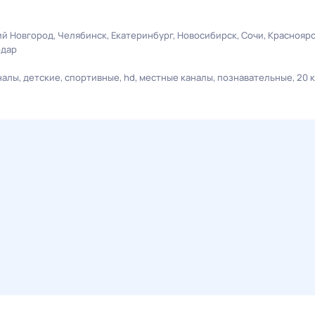
й Новгород
Челябинск
Екатеринбург
Новосибирск
Сочи
Краснояр
одар
налы
детские
спортивные
hd
местные каналы
познавательные
20 