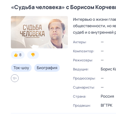
«Судьба человека» с Борисом Корче
Интервью о жизни глав
общественности, но я
судеб и о внутренней
—
Актеры:
—
Композитор:
8
—
Режиссеры:
Ток-шоу
Биография
Борис К
Ведущие:
—
Продюссеры:
12
+
—
Сценаристы:
Россия
Страна:
ВГТРК
Продакшн: