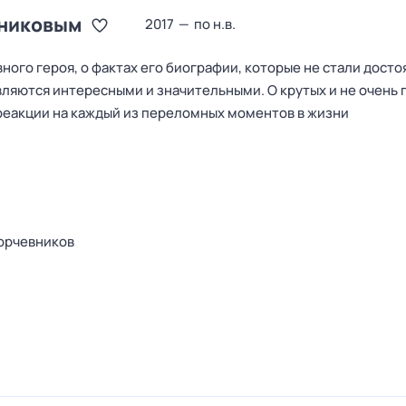
вниковым
2017
—
по н.в.
ного героя, о фактах его биографии, которые не стали дост
вляются интересными и значительными. О крутых и не очень 
 реакции на каждый из переломных моментов в жизни
орчевников