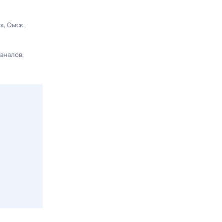
ск
Омск
каналов