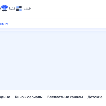
и
Еда
Ещё
Почта
рнету
ия и отдых
Поиск
Погода
ТВ-программа
и и тренды
 ситуации
 вместе
Помощь
одные
Кино и сериалы
Бесплатные каналы
Детские