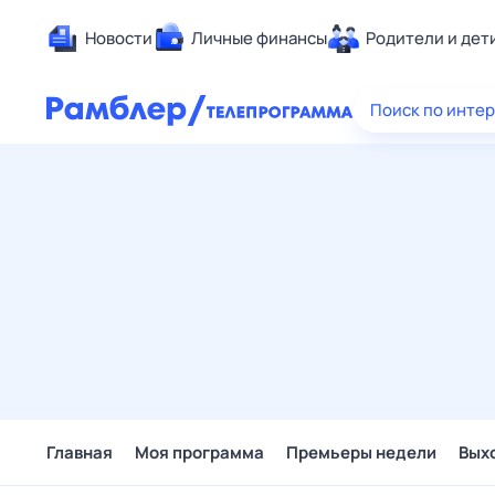
Новости
Личные финансы
Родители и дет
Здоровье
Поиск по инте
Развлечен
Дом и уют
Спорт
Карьера
Авто
Технологи
Жизненные
Сберегаем
Гороскопы
Главная
Моя программа
Премьеры недели
Вых