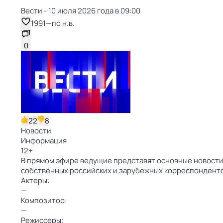
Вести - 10 июля 2026 года в 09:00
1991
—
по н.в.
0
22
8
Новости
Информация
12
+
В прямом эфире ведущие представят основные новости 
собственных российских и зарубежных корреспондент
Актеры:
—
Композитор:
—
Режиссеры: