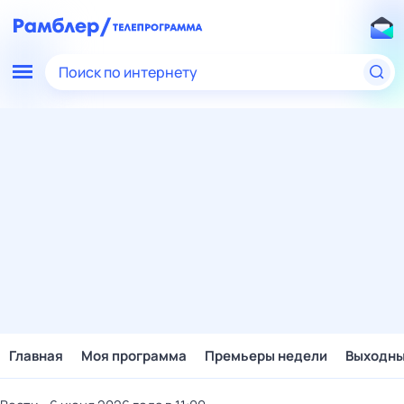
Поиск по интернету
Главная
Моя программа
Премьеры недели
Выходн