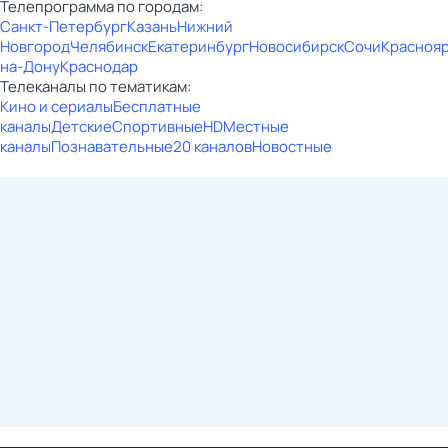
Телепрограмма по городам:
Санкт-Петербург
Казань
Нижний
Новгород
Челябинск
Екатеринбург
Новосибирск
Сочи
Красноя
на-Дону
Краснодар
Телеканалы по тематикам:
Кино и сериалы
Бесплатные
каналы
Детские
Спортивные
HD
Местные
каналы
Познавательные
20 каналов
Новостные