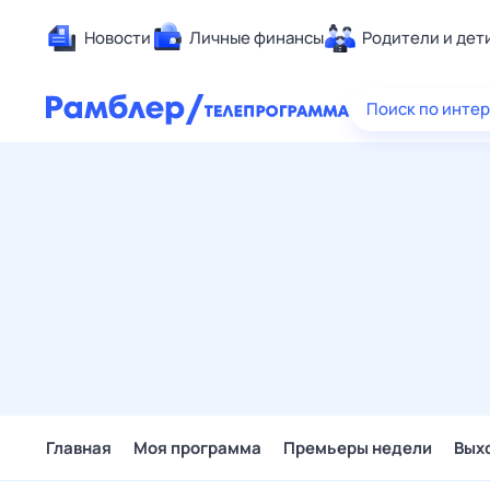
Новости
Личные финансы
Родители и дет
Здоровье
Поиск по инте
Развлечен
Дом и уют
Спорт
Карьера
Авто
Технологи
Жизненные
Сберегаем
Гороскопы
Главная
Моя программа
Премьеры недели
Вых