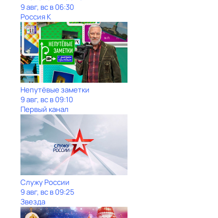
9 авг, вс в 06:30
Россия К
Непутёвые заметки
9 авг, вс в 09:10
Первый канал
Служу Рoсcии
9 авг, вс в 09:25
Звезда