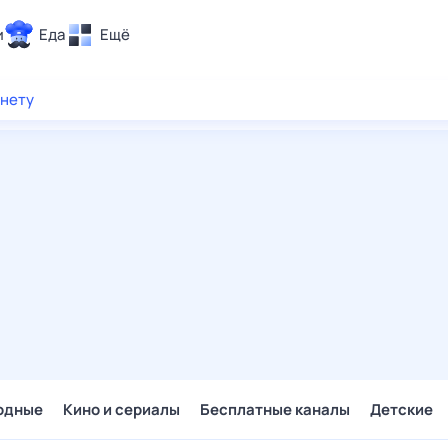
и
Еда
Ещё
Почта
рнету
ия и отдых
Поиск
Погода
ТВ-программа
и и тренды
 ситуации
 вместе
Помощь
одные
Кино и сериалы
Бесплатные каналы
Детские