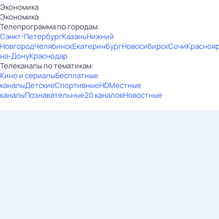
Экономика
Экономика
Телепрограмма по городам:
Санкт-Петербург
Казань
Нижний
Новгород
Челябинск
Екатеринбург
Новосибирск
Сочи
Красноя
на-Дону
Краснодар
Телеканалы по тематикам:
Кино и сериалы
Бесплатные
каналы
Детские
Спортивные
HD
Местные
каналы
Познавательные
20 каналов
Новостные