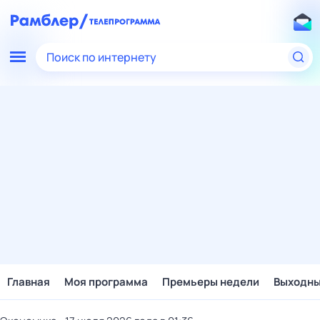
Поиск по интернету
Главная
Моя программа
Премьеры недели
Выходн