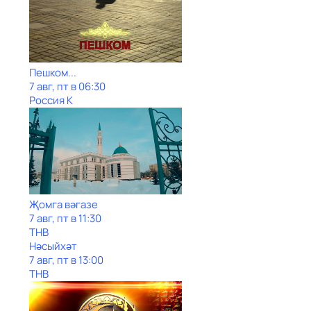
Пешком...
7 авг, пт в 06:30
Россия К
Җомга вәгазе
7 авг, пт в 11:30
ТНВ
Нәсыйхәт
7 авг, пт в 13:00
ТНВ