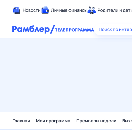
Новости
Личные финансы
Родители и дет
Здоровье
Поиск по инте
Развлечен
Дом и уют
Спорт
Карьера
Авто
Технологи
Жизненные
Сберегаем
Гороскопы
Главная
Моя программа
Премьеры недели
Вых