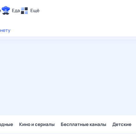
и
Еда
Ещё
Почта
рнету
ия и отдых
Поиск
Погода
ТВ-программа
и и тренды
 ситуации
 вместе
Помощь
одные
Кино и сериалы
Бесплатные каналы
Детские