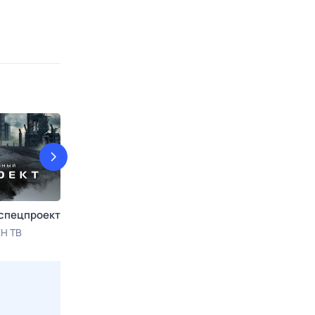
спецпроект
Гадалка
Искатели
Н ТВ
7 авг, пт в 11:00
ТВ 3
7 авг, пт в 19:4