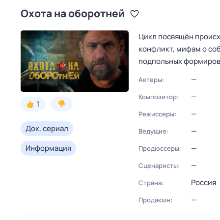
Охота на оборотней
Цикл посвящён происх
конфликт, мифам о со
подпольных формиров
—
Актеры:
—
Композитор:
1
—
Режиссеры:
Док. сериал
—
Ведущие:
Информация
—
Продюссеры:
—
Сценаристы:
Россия
Страна:
—
Продакшн: