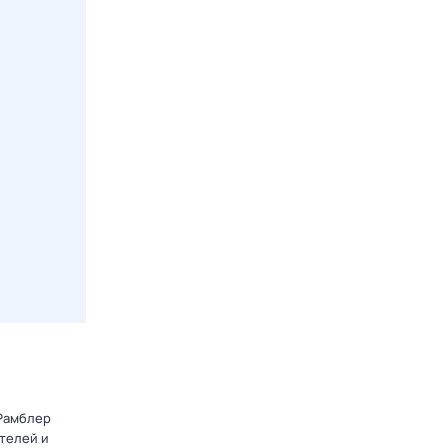
 Рамблер
телей и