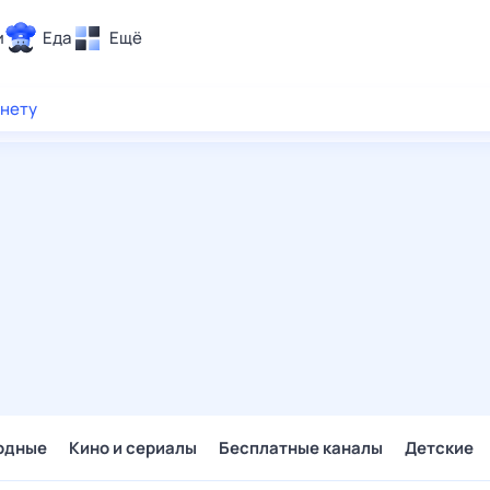
и
Еда
Ещё
Почта
рнету
ия и отдых
Поиск
Погода
ТВ-программа
и и тренды
 ситуации
 вместе
Помощь
одные
Кино и сериалы
Бесплатные каналы
Детские