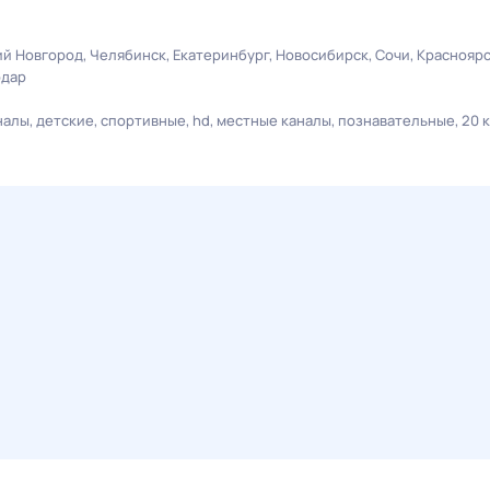
й Новгород
Челябинск
Екатеринбург
Новосибирск
Сочи
Краснояр
одар
налы
детские
спортивные
hd
местные каналы
познавательные
20 