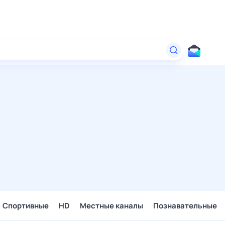
Спортивные
HD
Местные каналы
Познавательные