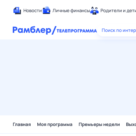
Новости
Личные финансы
Родители и дет
Здоровье
Поиск по инте
Развлечен
Дом и уют
Спорт
Карьера
Авто
Технологи
Жизненные
Сберегаем
Гороскопы
Главная
Моя программа
Премьеры недели
Вых