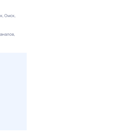
ск
Омск
каналов