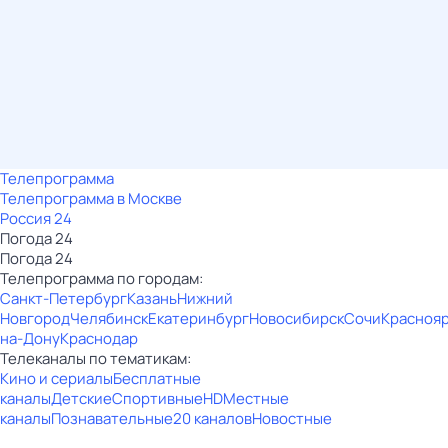
Телепрограмма
Телепрограмма в Москве
Россия 24
Погода 24
Погода 24
Телепрограмма по городам:
Санкт-Петербург
Казань
Нижний
Новгород
Челябинск
Екатеринбург
Новосибирск
Сочи
Красноя
на-Дону
Краснодар
Телеканалы по тематикам:
Кино и сериалы
Бесплатные
каналы
Детские
Спортивные
HD
Местные
каналы
Познавательные
20 каналов
Новостные