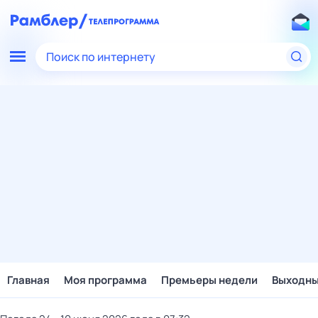
Поиск по интернету
Главная
Моя программа
Премьеры недели
Выходн