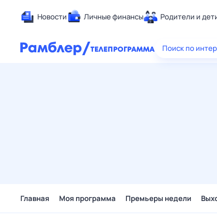
Новости
Личные финансы
Родители и дет
Здоровье
Поиск по инте
Развлечен
Дом и уют
Спорт
Карьера
Авто
Технологи
Жизненные
Сберегаем
Гороскопы
Главная
Моя программа
Премьеры недели
Вых