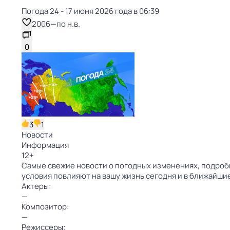
Погода 24 - 17 июня 2026 года в 06:39
2006
—
по н.в.
0
3
1
Новости
Информация
12
+
Самые свежие новости о погодных изменениях, подробн
условия повлияют на вашу жизнь сегодня и в ближайши
Актеры:
—
Композитор:
—
Режиссеры: