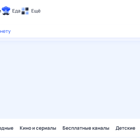
и
Еда
Ещё
Почта
рнету
ия и отдых
Поиск
Погода
ТВ-программа
и и тренды
 ситуации
 вместе
Помощь
одные
Кино и сериалы
Бесплатные каналы
Детские