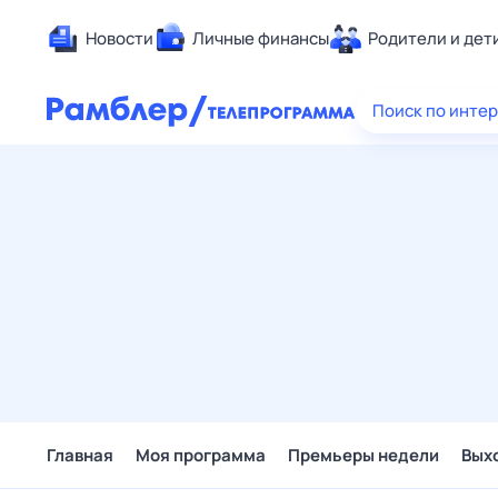
Новости
Личные финансы
Родители и дет
Здоровье
Поиск по инте
Развлечен
Дом и уют
Спорт
Карьера
Авто
Технологи
Жизненные
Сберегаем
Гороскопы
Главная
Моя программа
Премьеры недели
Вых