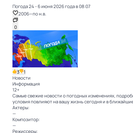
Погода 24 - 6 июня 2026 года в 08:07
2006
—
по н.в.
0
3
1
Новости
Информация
12
+
Самые свежие новости о погодных изменениях, подробн
условия повлияют на вашу жизнь сегодня и в ближайши
Актеры:
—
Композитор:
—
Режиссеры: