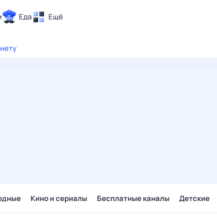
и
Еда
Ещё
Почта
рнету
ия и отдых
Поиск
Погода
ТВ-программа
и и тренды
 ситуации
 вместе
Помощь
одные
Кино и сериалы
Бесплатные каналы
Детские