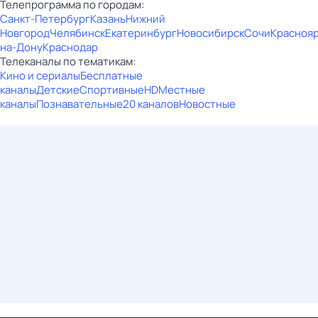
Телепрограмма по городам:
Санкт-Петербург
Казань
Нижний
Новгород
Челябинск
Екатеринбург
Новосибирск
Сочи
Красноя
на-Дону
Краснодар
Телеканалы по тематикам:
Кино и сериалы
Бесплатные
каналы
Детские
Спортивные
HD
Местные
каналы
Познавательные
20 каналов
Новостные