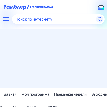
Поиск по интернету
Главная
Моя программа
Премьеры недели
Выходн