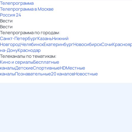
Телепрограмма
Телепрограмма в Москве
Россия 24
Вести
Вести
Телепрограмма по городам:
Санкт-Петербург
Казань
Нижний
Новгород
Челябинск
Екатеринбург
Новосибирск
Сочи
Красноя
на-Дону
Краснодар
Телеканалы по тематикам:
Кино и сериалы
Бесплатные
каналы
Детские
Спортивные
HD
Местные
каналы
Познавательные
20 каналов
Новостные