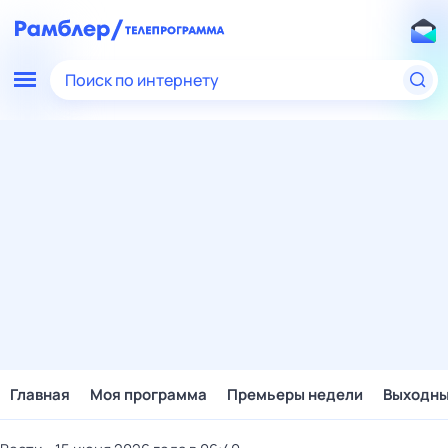
Поиск по интернету
Главная
Моя программа
Премьеры недели
Выходн