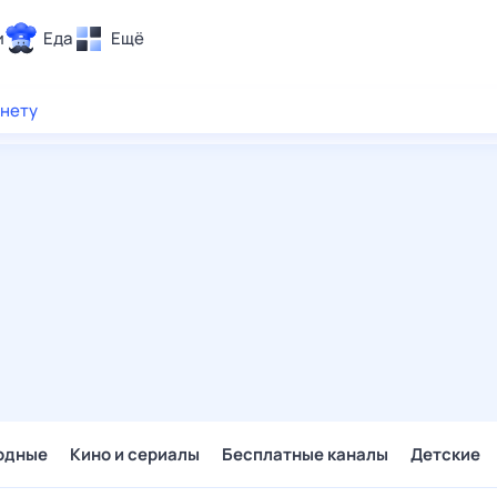
и
Еда
Ещё
Почта
рнету
ия и отдых
Поиск
Погода
ТВ-программа
и и тренды
 ситуации
 вместе
Помощь
одные
Кино и сериалы
Бесплатные каналы
Детские