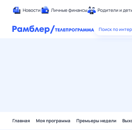
Новости
Личные финансы
Родители и дет
Здоровье
Поиск по инте
Развлечен
Дом и уют
Спорт
Карьера
Авто
Технологи
Жизненные
Сберегаем
Гороскопы
Главная
Моя программа
Премьеры недели
Вых