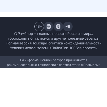
18
+
© Рамблер — главные новости России и мира,
гороскопы, почта, поиск и другие полезные сервисы
Полная версия
Помощь
Политика конфиденциальности
Условия использования
Лайки
Топ-100
Все проекты
На информационном ресурсе применяются
рекомендательные технологии в соответствии с
Правилами