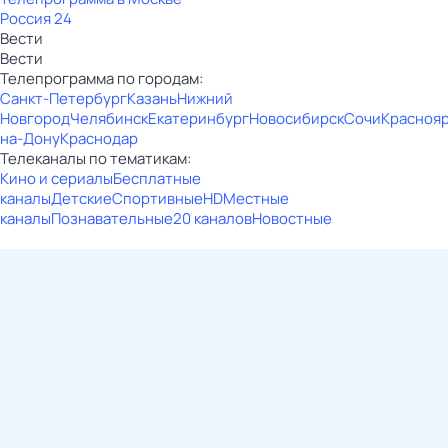
Россия 24
Вести
Вести
Телепрограмма по городам:
Санкт-Петербург
Казань
Нижний
Новгород
Челябинск
Екатеринбург
Новосибирск
Сочи
Красноя
на-Дону
Краснодар
Телеканалы по тематикам:
Кино и сериалы
Бесплатные
каналы
Детские
Спортивные
HD
Местные
каналы
Познавательные
20 каналов
Новостные