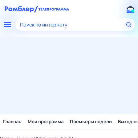
Поиск по интернету
Главная
Моя программа
Премьеры недели
Выходн