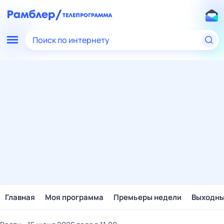
Поиск по интернету
Главная
Моя программа
Премьеры недели
Выходн