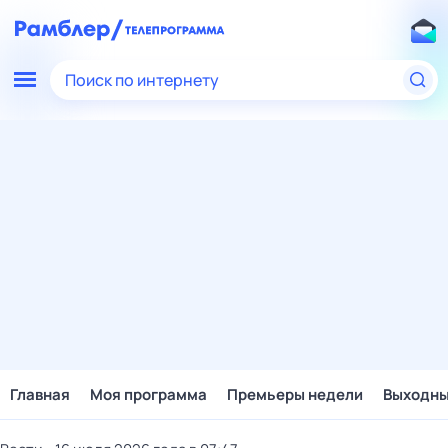
Поиск по интернету
Главная
Моя программа
Премьеры недели
Выходн