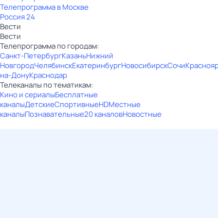
Телепрограмма в Москве
Россия 24
Вести
Вести
Телепрограмма по городам:
Санкт-Петербург
Казань
Нижний
Новгород
Челябинск
Екатеринбург
Новосибирск
Сочи
Красноя
на-Дону
Краснодар
Телеканалы по тематикам:
Кино и сериалы
Бесплатные
каналы
Детские
Спортивные
HD
Местные
каналы
Познавательные
20 каналов
Новостные