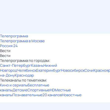
Телепрограмма
Телепрограмма в Москве
Россия 24
Вести
Вести
Телепрограмма по городам:
Санкт-Петербург
Казань
Нижний
Новгород
Челябинск
Екатеринбург
Новосибирск
Сочи
Красноя
на-Дону
Краснодар
Телеканалы по тематикам:
Кино и сериалы
Бесплатные
каналы
Детские
Спортивные
HD
Местные
каналы
Познавательные
20 каналов
Новостные