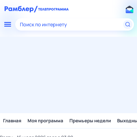
Поиск по интернету
Главная
Моя программа
Премьеры недели
Выходн