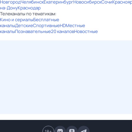
Новгород
Челябинск
Екатеринбург
Новосибирск
Сочи
Красноя
на-Дону
Краснодар
Телеканалы по тематикам:
Кино и сериалы
Бесплатные
каналы
Детские
Спортивные
HD
Местные
каналы
Познавательные
20 каналов
Новостные
18
+