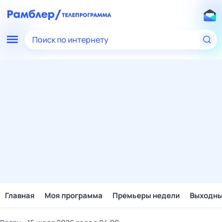
Поиск по интернету
Главная
Моя программа
Премьеры недели
Выходн