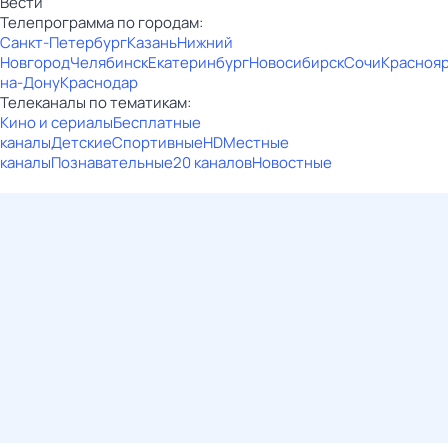
Вести
Телепрограмма по городам:
Санкт-Петербург
Казань
Нижний
Новгород
Челябинск
Екатеринбург
Новосибирск
Сочи
Красноя
на-Дону
Краснодар
Телеканалы по тематикам:
Кино и сериалы
Бесплатные
каналы
Детские
Спортивные
HD
Местные
каналы
Познавательные
20 каналов
Новостные