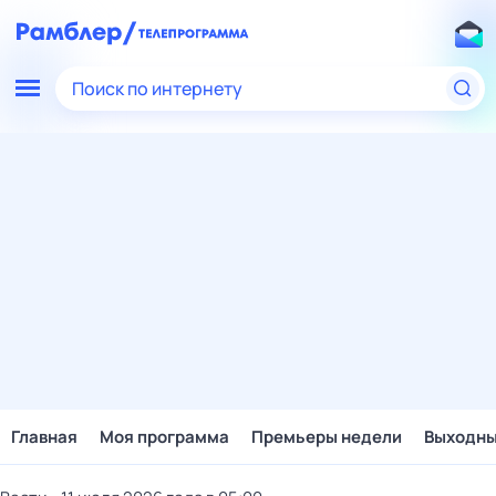
Поиск по интернету
Главная
Моя программа
Премьеры недели
Выходн