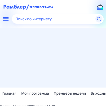
Поиск по интернету
Главная
Моя программа
Премьеры недели
Выходн