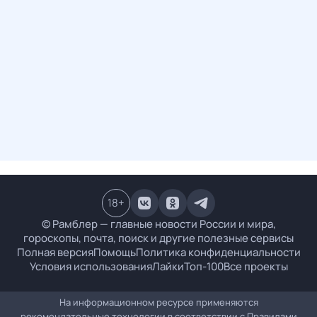
18
+
© Рамблер — главные новости России и мира,
гороскопы, почта, поиск и другие полезные сервисы
Полная версия
Помощь
Политика конфиденциальности
Условия использования
Лайки
Топ-100
Все проекты
На информационном ресурсе применяются
рекомендательные технологии в соответствии с
Правилами