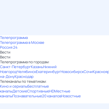
Телепрограмма
Телепрограмма в Москве
Россия 24
Вести
Вести
Телепрограмма по городам:
Санкт-Петербург
Казань
Нижний
Новгород
Челябинск
Екатеринбург
Новосибирск
Сочи
Красноя
на-Дону
Краснодар
Телеканалы по тематикам:
Кино и сериалы
Бесплатные
каналы
Детские
Спортивные
HD
Местные
каналы
Познавательные
20 каналов
Новостные