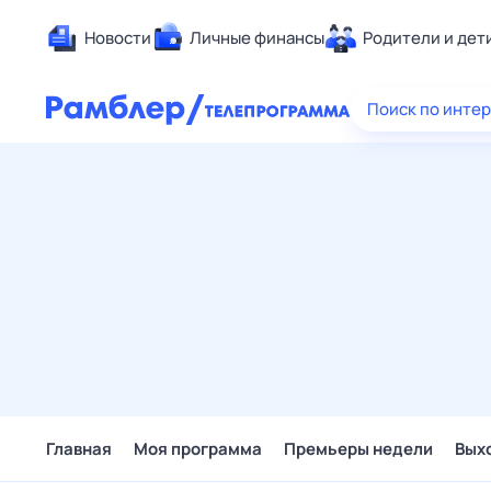
Новости
Личные финансы
Родители и дет
Здоровье
Поиск по инте
Развлечен
Дом и уют
Спорт
Карьера
Авто
Технологи
Жизненные
Сберегаем
Гороскопы
Главная
Моя программа
Премьеры недели
Вых