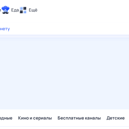
и
Еда
Ещё
Почта
рнету
ия и отдых
Поиск
Погода
ТВ-программа
и и тренды
 ситуации
 вместе
Помощь
одные
Кино и сериалы
Бесплатные каналы
Детские