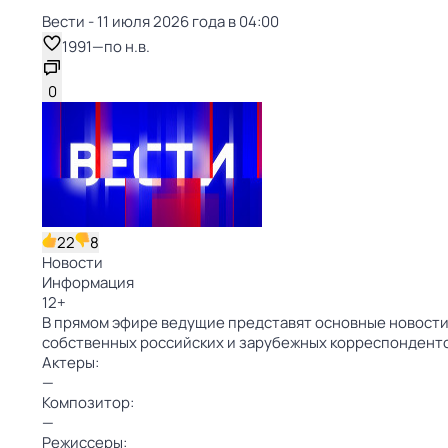
Вести - 11 июля 2026 года в 04:00
1991
—
по н.в.
0
22
8
Новости
Информация
12
+
В прямом эфире ведущие представят основные новости 
собственных российских и зарубежных корреспондент
Актеры:
—
Композитор:
—
Режиссеры: