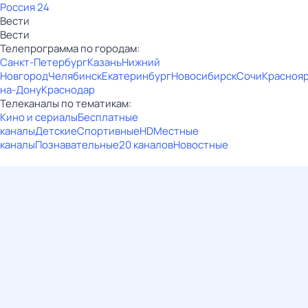
Россия 24
Вести
Вести
Телепрограмма по городам:
Санкт-Петербург
Казань
Нижний
Новгород
Челябинск
Екатеринбург
Новосибирск
Сочи
Красноя
на-Дону
Краснодар
Телеканалы по тематикам:
Кино и сериалы
Бесплатные
каналы
Детские
Спортивные
HD
Местные
каналы
Познавательные
20 каналов
Новостные