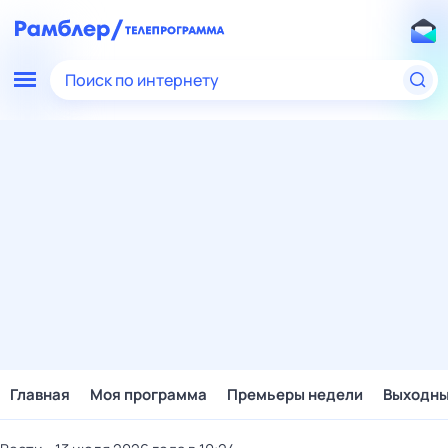
Поиск по интернету
Главная
Моя программа
Премьеры недели
Выходн