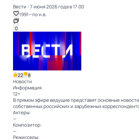
Вести - 7 июня 2026 года в 17:00
1991
—
по н.в.
0
22
8
Новости
Информация
12
+
В прямом эфире ведущие представят основные новости 
собственных российских и зарубежных корреспондент
Актеры:
—
Композитор:
—
Режиссеры: