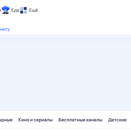
и
Еда
Ещё
Почта
рнету
ия и отдых
Поиск
Погода
ТВ-программа
и и тренды
 ситуации
 вместе
Помощь
одные
Кино и сериалы
Бесплатные каналы
Детские