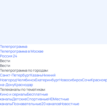
Телепрограмма
Телепрограмма в Москве
Россия 24
Вести
Вести
Телепрограмма по городам:
Санкт-Петербург
Казань
Нижний
Новгород
Челябинск
Екатеринбург
Новосибирск
Сочи
Красноя
на-Дону
Краснодар
Телеканалы по тематикам:
Кино и сериалы
Бесплатные
каналы
Детские
Спортивные
HD
Местные
каналы
Познавательные
20 каналов
Новостные