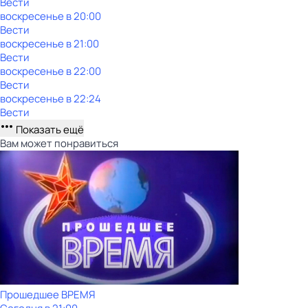
Вести
воскресенье
в
20:00
Вести
воскресенье
в
21:00
Вести
воскресенье
в
22:00
Вести
воскресенье
в
22:24
Вести
Показать ещё
Вам может понравиться
Прошедшее ВРЕМЯ