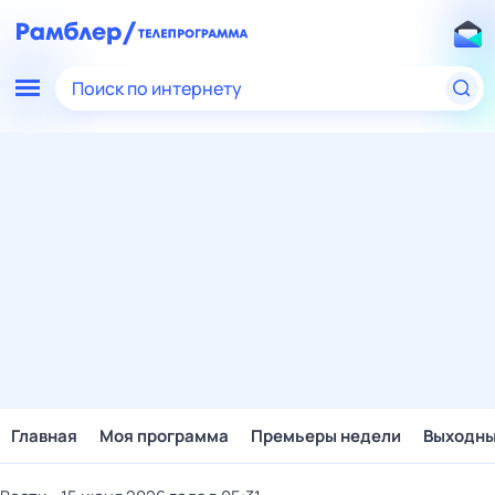
Поиск по интернету
Главная
Моя программа
Премьеры недели
Выходн