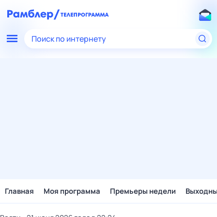
Поиск по интернету
Главная
Моя программа
Премьеры недели
Выходн