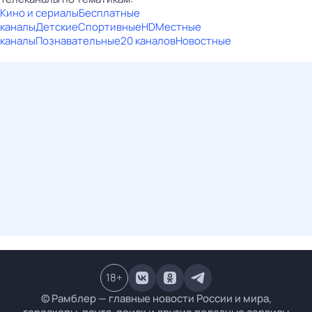
Кино и сериалы
Бесплатные
каналы
Детские
Спортивные
HD
Местные
каналы
Познавательные
20 каналов
Новостные
18
+
© Рамблер — главные новости России и мира,