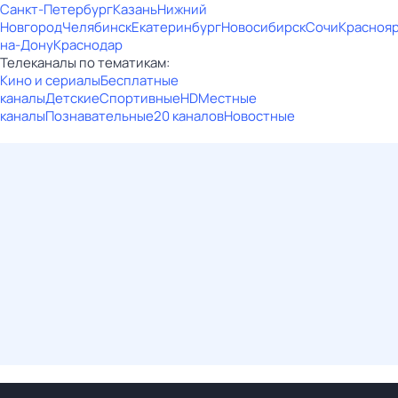
Санкт-Петербург
Казань
Нижний
Новгород
Челябинск
Екатеринбург
Новосибирск
Сочи
Красноя
на-Дону
Краснодар
Телеканалы по тематикам:
Кино и сериалы
Бесплатные
каналы
Детские
Спортивные
HD
Местные
каналы
Познавательные
20 каналов
Новостные