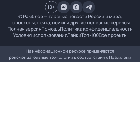
18
+
© Рамблер — главные новости России и мира,
гороскопы, почта, поиск и другие полезные сервисы
Полная версия
Помощь
Политика конфиденциальности
Условия использования
Лайки
Топ-100
Все проекты
На информационном ресурсе применяются
рекомендательные технологии в соответствии с
Правилами