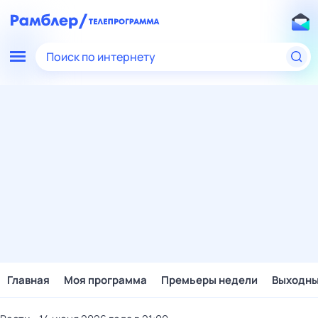
Поиск по интернету
Главная
Моя программа
Премьеры недели
Выходн