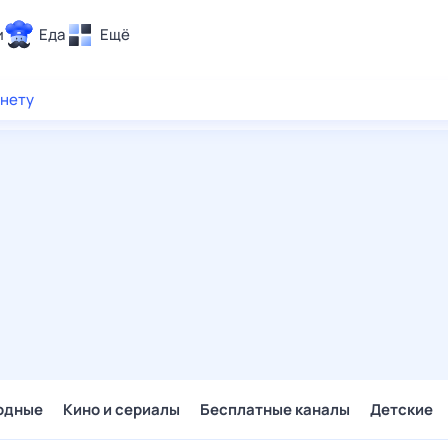
и
Еда
Ещё
Почта
рнету
ия и отдых
Поиск
Погода
ТВ-программа
и и тренды
 ситуации
 вместе
Помощь
одные
Кино и сериалы
Бесплатные каналы
Детские