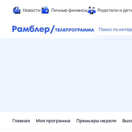
Новости
Личные финансы
Родители и дет
Здоровье
Поиск по инте
Развлечен
Дом и уют
Спорт
Карьера
Авто
Технологи
Жизненные
Сберегаем
Гороскопы
Главная
Моя программа
Премьеры недели
Вых