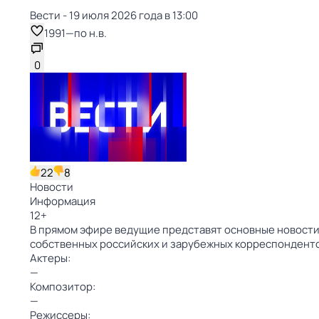
Вести - 19 июля 2026 года в 13:00
1991
—
по н.в.
0
22
8
Новости
Информация
12
+
В прямом эфире ведущие представят основные новости 
собственных российских и зарубежных корреспондент
Актеры:
—
Композитор:
—
Режиссеры: